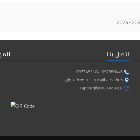
اتصل بنا
المو
0973483104-097380446
كلية الطب البيطرى – جامعة أسوان
support@aswu.edu.eg