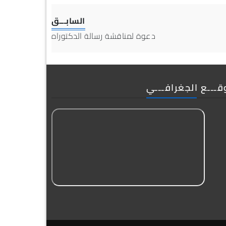
السابـــق
دعوة لمناقشة رسالة الدكتوراه
قـــع الجغرافـــي