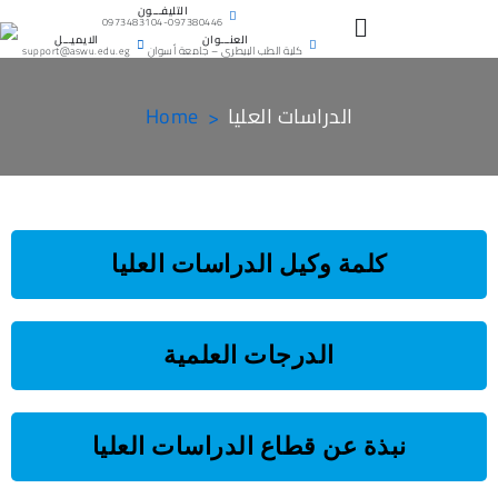
التليفـــون
0973483104-097380446
العنـــوان
الايميـــل
كلية الطب البيطرى – جامعة أسوان
support@aswu.edu.eg
الدراسات العليا
Home
كلمة وكيل الدراسات العليا
الدرجات العلمية
نبذة عن قطاع الدراسات العليا