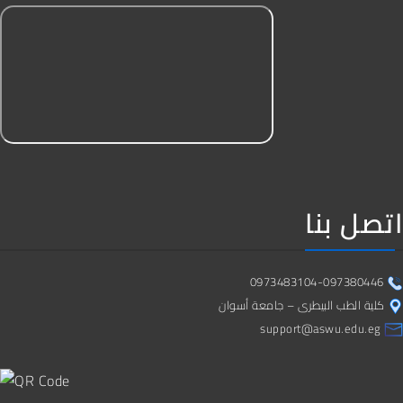
اتصل بنا
0973483104-097380446
كلية الطب البيطرى – جامعة أسوان
support@aswu.edu.eg