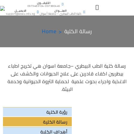
التليفـــون
0973483104-097380446
العنـــوان
الايميـــل
كلية الطب البيطرى – جامعة أسوان
support@aswu.edu.eg
رسالة الكلية
Home
رسالة كلية الطب البيطري
–
جامعة اسوان هي تخريج اطباء
بيطريين اكفاء قادرين على علاج الحيوانات والكشف على
الاغذية واجراء بحوث علمية لحماية الثروة الحيوانية وخدمة
البيئة.
رؤية الكلية
رسالة الكلية
أهداف الكلية