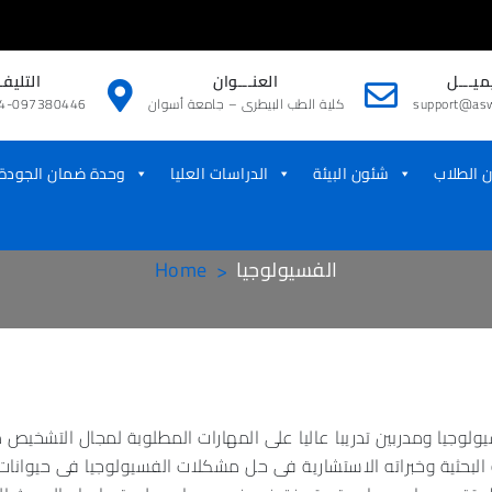
ميـــل
العنـــوان
التليفـ
support@asw
كلية الطب البيطرى – جامعة أسوان
4-097380446
 الطلاب
شئون البيئة
الدراسات العليا
وحدة ضمان الجودة
الفسيولوجيا
Home
وجيا ومدربين تدريبا عاليا على المهارات المطلوبة لمجال التشخيص 
البحثية وخبراته الاستشارية فى حل مشكلات الفسيولوجيا فى حيوانات