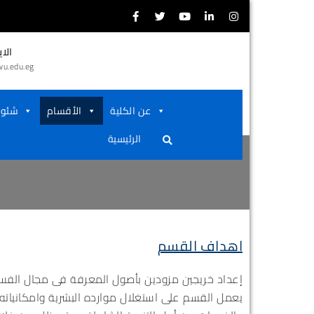
الاي
كليـــة
u.edu.eg
جامعـــة
أســـوان
الطـــب
عن الكلية
الأقسام
شئون
يطـــري
الرئيسية
اهداف القسم
إعداد خريجين مزودين بأصول المعرفة فى مجال الفسيول
يعمل القسم على استغلال موارده البشرية وامكانياته 