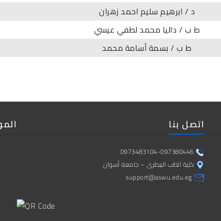
د / ابرهيم سليم احمد زهران
ط ب / داليا محمد لطفي عيسي
ط ب / بسمة أسامة محمد
اتصل بنا
المو
0973483104-097380446
كلية الطب البيطرى – جامعة أسوان
support@aswu.edu.eg