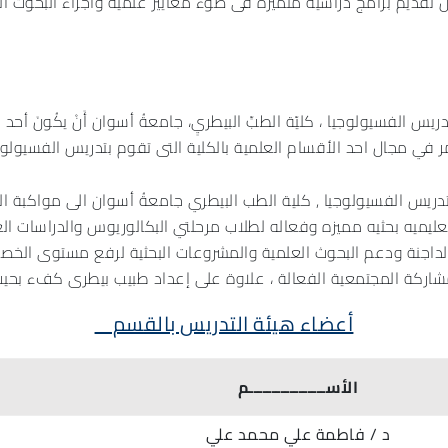
 تقديم برامج دراسية متميزة فى ضوء معايير علمية واجراء البحوث ال
يس الفسيولوجيا ، كليّة الطبِّ البيطريِ، جامعةُ أسوان أَنْ يكُونَ أحد 
مر في مجال احد الأقسام العلمية بالكلية التى تقوم بتدريس الفسيولو
ريس الفسيولوجيا , كلية الطب البيطري جامعةُ أسوان الى مواكبة الت
يميه بحثيه مميزه وفعاله لطلاب مرحلتي البكالوريوس والدراسات العل
الداجنة ودعم البحوث العلمية والمشروعات البحثية لرفع مستوى الخصو
مشاركة المجتمعية الفعالة ، علاوة على إعداد طبيب بيطرى كفء بحيث
أعضاء هيئة التدريس بالقسم
الأســـــــــــــــــم
د / فاطمة علي محمد علي