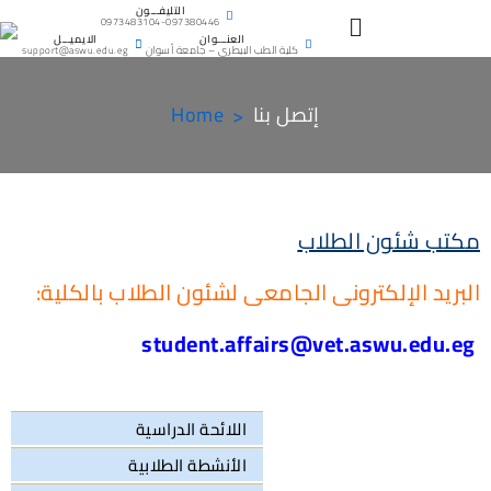
التليفـــون
0973483104-097380446
العنـــوان
الايميـــل
كلية الطب البيطرى – جامعة أسوان
support@aswu.edu.eg
إتصل بنا
Home
مكتب شئون الطلاب
البريد الإلكترونى الجامعى لشئون الطلاب بالكلية:
student.affairs@vet.aswu.edu.eg
اللائحة الدراسية
الأنشطة الطلابية