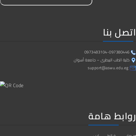
اتصل بنا
0973483104-097380446
كلية الطب البيطرى – جامعة أسوان
support@aswu.edu.eg
روابط هامة
بوابــــــــــة الطــــــــلاب