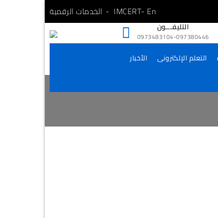
- En
IMCERT
الخدمات الرقمية
التليفـــون
0973483104-097380446
التعلم الإلكترونى
الأخبار