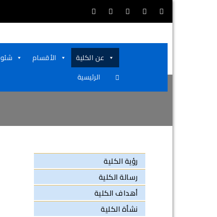
كليـــة
جامعـــة
أســـوان
الطـــب
عن الكلية
الأقسام
شئون
يطـــري
الرئيسية
رؤية الكلية
رسالة الكلية
أهداف الكلية
نشأة الكلية