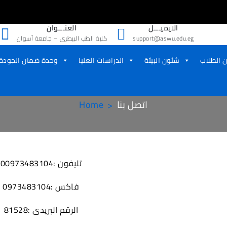
الايميـــل
العنـــوان
support@aswu.edu.eg
كلية الطب البيطرى – جامعة أسوان
 الطلاب
شئون البيئة
الدراسات العليا
وحدة ضمان الجودة
اتصل بنا
Home
تليفون :00973483104
فاكس :0973483104
الرقم البريدى :81528