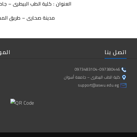
العنوان : كلية الطب البيطرى – جا
مدينة صحارى – طريق المط
اتصل بنا
المو
0973483104-097380446
كلية الطب البيطرى – جامعة أسوان
support@aswu.edu.eg