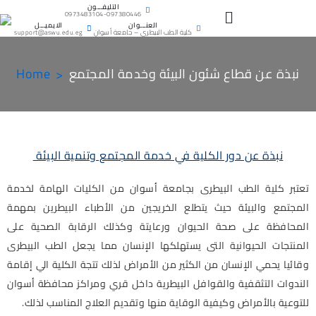
التليفـــون
0973483104-097380446
العنـــوان
الايميـــل
كلية الطب البيطرى – جامعة أسوان
support@aswu.edu.eg
نبذة عن قطاع شئون البيئة وخدمة المجتمع
Home
نبذة عن دور الكلية في خدمة المجتمع وتنمية البيئة
تعتبر كلية الطب البيطرى بجامعة أسوان من الكليات الهامة لخدمة
المجتمع والبيئة حيث يتطلع الخريجين من الأطباء البيطرين بمهمة
المحافظة على صحة الحيوان ورعايتة وكذلك الرقابة الصحية على
المنتجات الحيوانية التى يستهلكها اﻹنسان مما يجعل الطب البيطرى
وقائيا يحمي اﻹنسان من الكثير من الأمراض لذلك تتجة الكلية الي إقامة
الندوات التثقفية والقوافل البيطرية داخل قري ومراكز محافظة أسوان
للتوعية بالأمراض وكيفية الوقاية منها وتقديم العلاج المناسب لذلك.