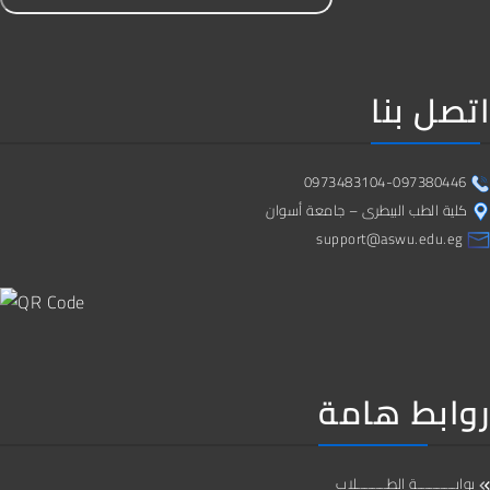
اتصل بنا
0973483104-097380446
كلية الطب البيطرى – جامعة أسوان
support@aswu.edu.eg
روابط هامة
بوابــــــــــة الطــــــــلاب