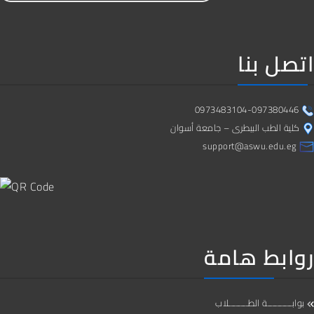
اتصل بنا
0973483104-097380446
كلية الطب البيطرى – جامعة أسوان
support@aswu.edu.eg
روابط هامة
بوابــــــــــة الطــــــــلاب