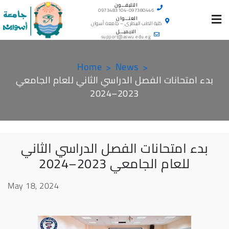
Skip
التليفـــون
0973483104-097380446
to
العنـــوان
كلية الطب البيطرى – جامعة أسوان
content
الايميـــل
support@aswu.edu.eg
Home
News
بدء امتحانات الفصل الدراسي الثاني للعام الجامعي
2023–2024
بدء امتحانات الفصل الدراسي الثاني
للعام الجامعي 2023–2024
May 18, 2024