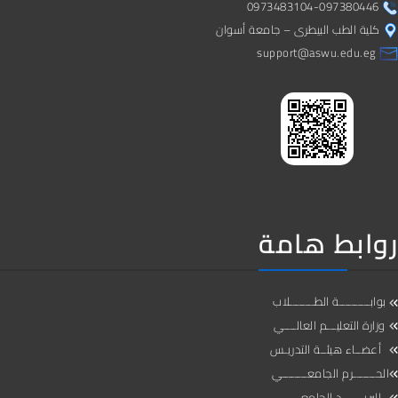
0973483104-097380446
كلية الطب البيطرى – جامعة أسوان
support@aswu.edu.eg
روابط هامة
بوابــــــــــة الطــــــــلاب
وزارة التعليـــم العالــــي
أعضــاء هيئــة التدريـس
الحـــــــرم الجامعــــــــي
البريـــــــد الجامعـــــــي