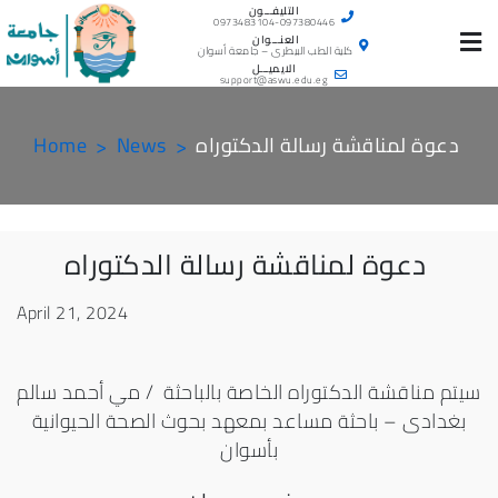
Skip
التليفـــون
0973483104-097380446
to
العنـــوان
كلية الطب البيطرى – جامعة أسوان
content
الايميـــل
support@aswu.edu.eg
دعوة لمناقشة رسالة الدكتوراه
News
Home
دعوة لمناقشة رسالة الدكتوراه
April 21, 2024
سيتم مناقشة الدكتوراه الخاصة بالباحثة / مي أحمد سالم
بغدادى – باحثة مساعد بمعهد بحوث الصحة الحيوانية
بأسوان