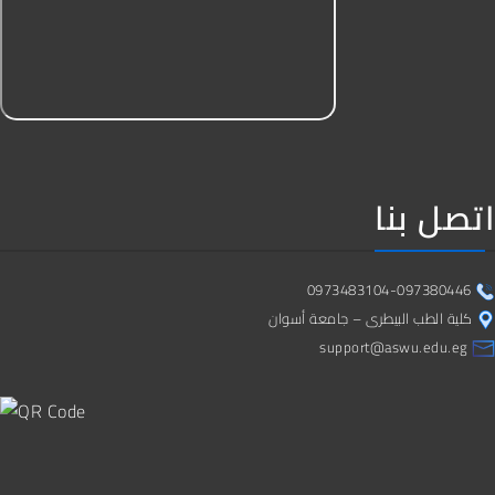
7
0
3
6
8
اتصل بنا
1
0973483104-097380446
4
كلية الطب البيطرى – جامعة أسوان
support@aswu.edu.eg
7
0