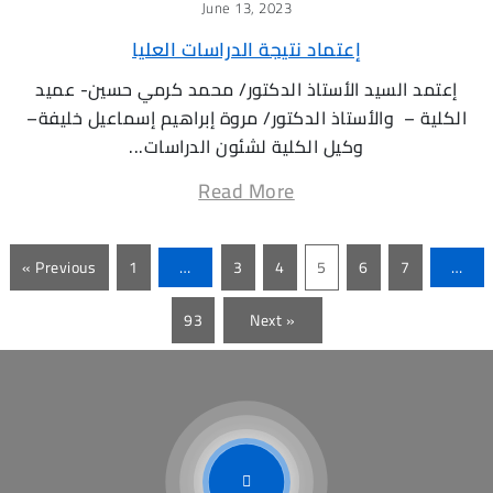
June 13, 2023
إعتماد نتيجة الدراسات العليا
إعتمد السيد الأستاذ الدكتور/ محمد كرمي حسين- عميد
الكلية – والأستاذ الدكتور/ مروة إبراهيم إسماعيل خليفة–
وكيل الكلية لشئون الدراسات...
Read More
« Previous
1
…
3
4
5
6
7
…
93
Next »