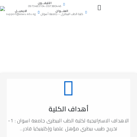
Skip
التليفـــون
0973483104-097380446
to
العنـــوان
الايميـــل
كلية الطب البيطرى – جامعة أسوان
support@aswu.edu.eg
content
أهداف الكلية
الاهداف الاستراتيجية لكلية الطب البيطرى جامعة اسوان : 1-
تخريج طبيب بيطري مؤهل علميا وإكلينيكيا قادر…